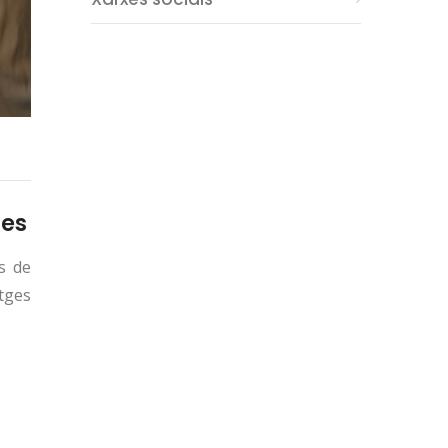
ses
s de
tges