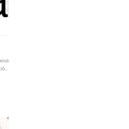
 nous
ó...