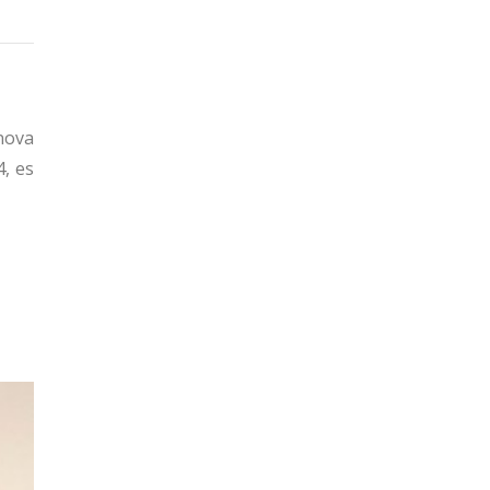
 nova
4, es