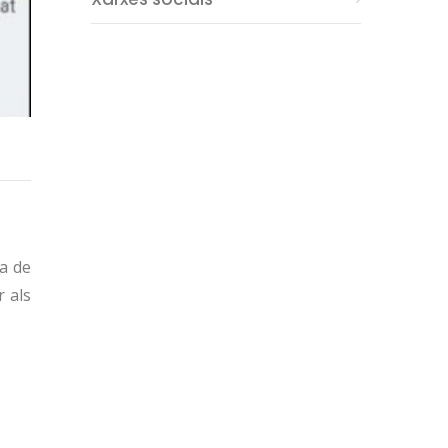
a de
r als