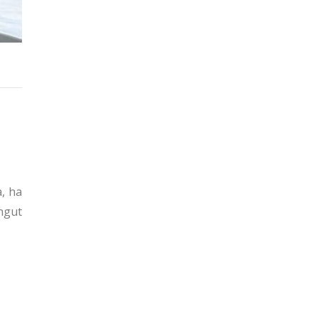
a, ha
ingut