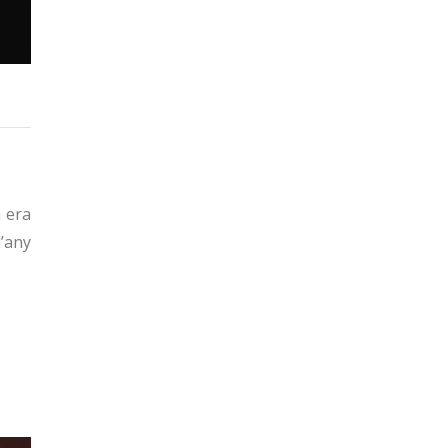
a era
l’any