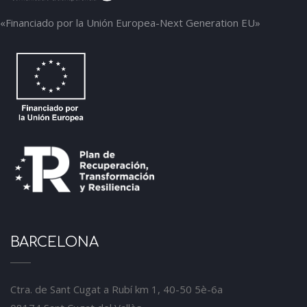
«Financiado por la Unión Europea-Next Generation EU»
BARCELONA
Ctra. de Sant Cugat a Rubí km 1, 40-50 5è-6a