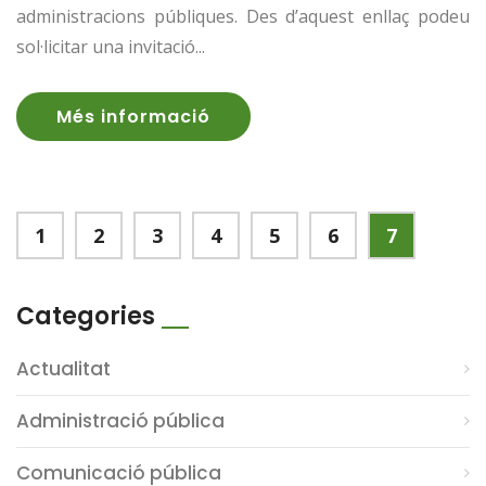
administracions públiques. Des d’aquest enllaç podeu
sol·licitar una invitació...
Més informació
1
2
3
4
5
6
7
Categories
Actualitat
Administració pública
Comunicació pública