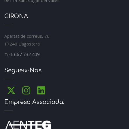
08174 Sant Cugat del Vallès
GIRONA
Apartat de correus, 76
17240 Llagostera
667 732 409
Telf:
Segueix-Nos
Empresa Associada: