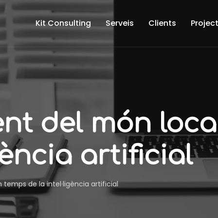
Kit Consulting
Serveis
Clients
Projec
nt del món loca
gència artificial
emps de la intel·ligència artificial