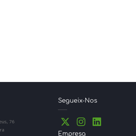
Segueix-Nos
eus, 76
ra
Empresa