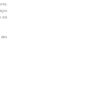
ores.
aços
o els
” des