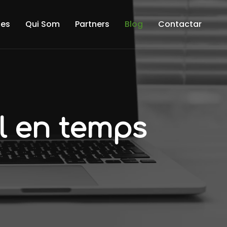
tes
Qui Som
Partners
Blog
Contactar
l en temps