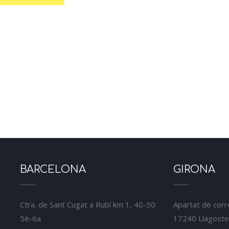
BARCELONA
GIRONA
Ctra. de Sant Cugat a Rubí km 1, 40-50
Apartat de corr
5è-6a
17240 Llagoste