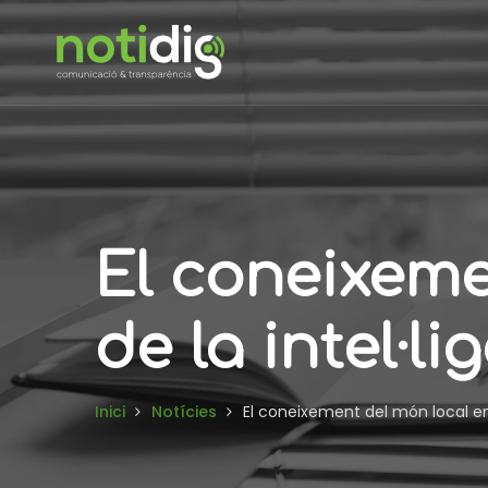
El coneixeme
de la intel·li
Inici
Notícies
El coneixement del món local en t